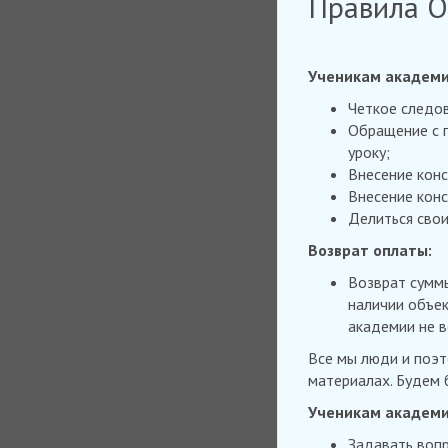
Правила О
Ученикам академи
Четкое следо
Обращение с 
уроку;
Внесение кон
Внесение кон
Делиться свои
Возврат оплаты:
Возврат суммы
наличии объек
академии не в
Все мы люди и поэт
материалах. Будем 
Ученикам академи
Задавать вопр