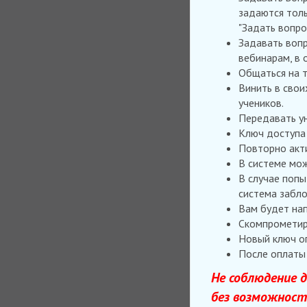
задаются толь
"Задать вопрос
Задавать вопр
вебинарам, в 
Общаться на т
Винить в свои
учеников.
Передавать ун
Ключ доступа 
Повторно акт
В системе мож
В случае попы
система забло
Вам будет нап
Скомпрометир
Новый ключ оп
После оплаты 
Не соблюдение д
без возможност