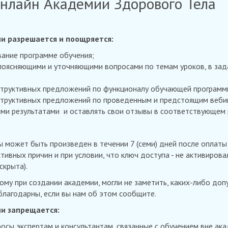
нлайн Академии Здорового Тела
и разрешается и поощряется:
вание программе обучения;
поясняющими и уточняющими вопросами по темам уроков, в зад
структивных предложений по функционалу обучающей программ
структивных предложений по проведенным и предстоящим веби
ми результатами и оставлять свои отзывы в соответствующем 
 может быть произведен в течении 7 (семи) дней после оплаты
тивных причин и при условии, что ключ доступа - не активировал
скрыта).
ому при создании академии, могли не заметить, каких-либо до
благодарны, если вы нам об этом сообщите.
и запрещается:
осы экспертам и консультантам, связанные с обучением вне ака