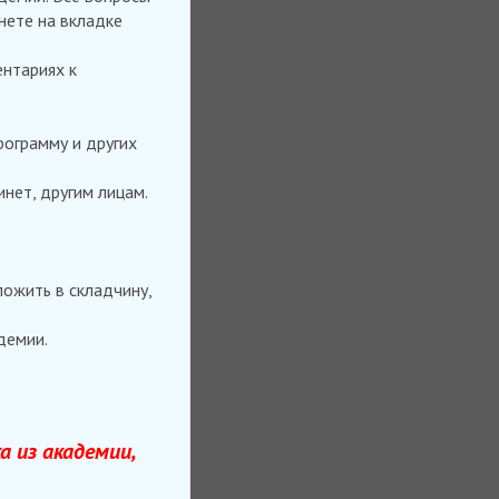
нете на вкладке
ентариях к
рограмму и других
нет, другим лицам.
ложить в складчину,
демии.
а из академии,