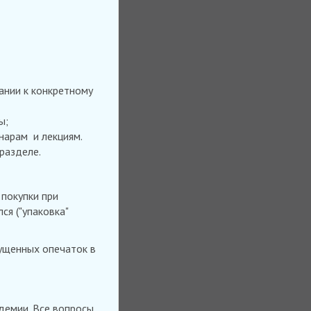
ании к конкретному
ы;
нарам и лекциям.
разделе.
 покупки при
ся ("упаковка"
пущенных опечаток в
демии. Все вопросы